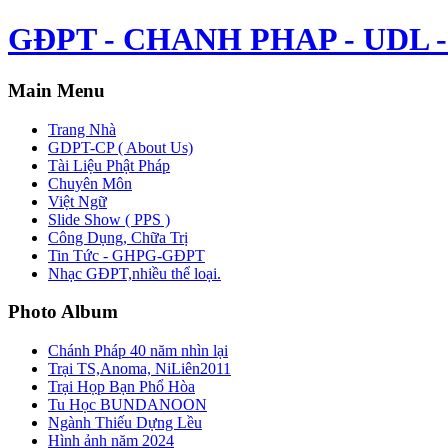
GĐPT - CHANH PHAP - UDL - 
Main Menu
Trang Nhà
GDPT-CP ( About Us)
Tài Liệu Phật Pháp
Chuyên Môn
Việt Ngữ
Slide Show ( PPS )
Công Dụng, Chữa Trị
Tin Tức - GHPG-GĐPT
Nhạc GĐPT,nhiều thể loại.
Photo Album
Chánh Pháp 40 năm nhìn lại
Trại TS,Anoma, NiLiên2011
Trại Họp Bạn Phổ Hòa
Tu Học BUNDANOON
Ngành Thiếu Dựng Lều
Hình ảnh năm 2024