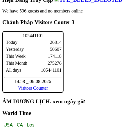
We have 596 guests and no members online
Chánh Pháp Visitors Couter 3
1
0
5
4
4
1
1
0
1
Today
26814
Yesterday
50607
This Week
174118
This Month
275276
All days
105441101
14:58 _ 06-08-2026
Visitors Counter
ÂM DƯƠNG LỊCH. xem ngày giờ
World Time
USA - CA - Los