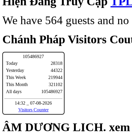
Hiện Đang Truy Cập
We have 564 guests and no
Chánh Pháp Visitors Cout
1
0
5
4
8
6
9
2
7
Today
28318
Yesterday
44322
This Week
219944
This Month
321102
All days
105486927
14:32 _ 07-08-2026
Visitors Counter
ÂM DƯƠNG LỊCH. xem n