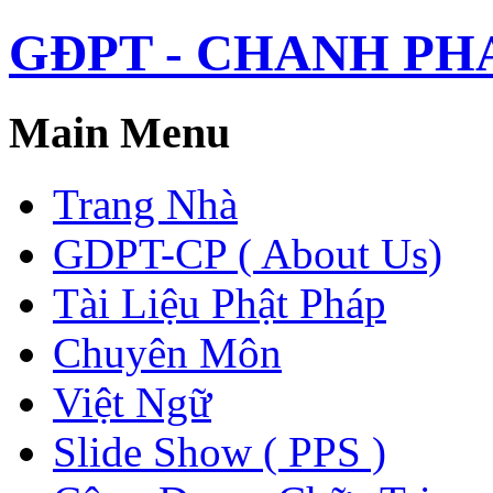
GĐPT - CHANH PHAP 
Main Menu
Trang Nhà
GDPT-CP ( About Us)
Tài Liệu Phật Pháp
Chuyên Môn
Việt Ngữ
Slide Show ( PPS )