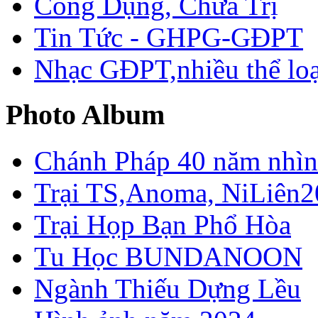
Công Dụng, Chữa Trị
Tin Tức - GHPG-GĐPT
Nhạc GĐPT,nhiều thể loạ
Photo Album
Chánh Pháp 40 năm nhìn 
Trại TS,Anoma, NiLiên2
Trại Họp Bạn Phổ Hòa
Tu Học BUNDANOON
Ngành Thiếu Dựng Lều