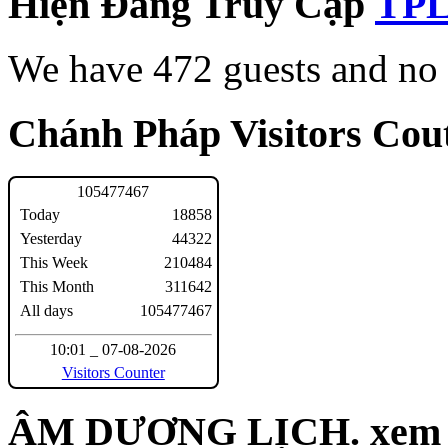
Hiện Đang Truy Cập
We have 472 guests and no
Chánh Pháp Visitors Cout
1
0
5
4
7
7
4
6
7
Today
18858
Yesterday
44322
This Week
210484
This Month
311642
All days
105477467
10:01 _ 07-08-2026
Visitors Counter
ÂM DƯƠNG LỊCH. xem n