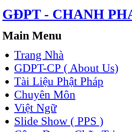
GĐPT - CHANH PHAP 
Main Menu
Trang Nhà
GDPT-CP ( About Us)
Tài Liệu Phật Pháp
Chuyên Môn
Việt Ngữ
Slide Show ( PPS )