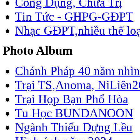
Công Dụng, Chữa Trị
Tin Tức - GHPG-GĐPT
Nhạc GĐPT,nhiều thể loạ
Photo Album
Chánh Pháp 40 năm nhìn 
Trại TS,Anoma, NiLiên2
Trại Họp Bạn Phổ Hòa
Tu Học BUNDANOON
Ngành Thiếu Dựng Lều