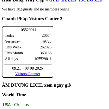
We have 382 guests and no members online
Chánh Pháp Visitors Couter 3
1
0
5
5
2
9
0
1
1
Today
20674
Yesterday
49728
This Week
262028
This Month
363186
All days
105529011
09:21 _ 08-08-2026
Visitors Counter
ÂM DƯƠNG LỊCH. xem ngày giờ
World Time
USA - CA - Los