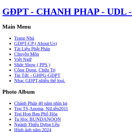
GĐPT - CHANH PHAP - UDL - 
Main Menu
Trang Nhà
GDPT-CP ( About Us)
Tài Liệu Phật Pháp
Chuyên Môn
Việt Ngữ
Slide Show ( PPS )
Công Dụng, Chữa Trị
Tin Tức - GHPG-GĐPT
Nhạc GĐPT,nhiều thể loại.
Photo Album
Chánh Pháp 40 năm nhìn lại
Trại TS,Anoma, NiLiên2011
Trại Họp Bạn Phổ Hòa
Tu Học BUNDANOON
Ngành Thiếu Dựng Lều
Hình ảnh năm 2024