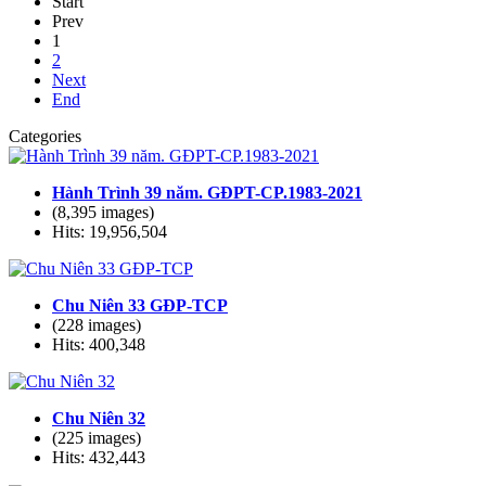
Start
Prev
1
2
Next
End
Categories
Hành Trình 39 năm. GĐPT-CP.1983-2021
(8,395 images)
Hits: 19,956,504
Chu Niên 33 GĐP-TCP
(228 images)
Hits: 400,348
Chu Niên 32
(225 images)
Hits: 432,443