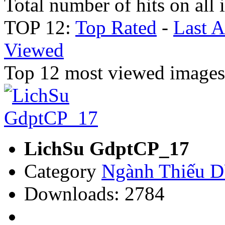
Total number of hits on all
TOP 12:
Top Rated
-
Last 
Viewed
Top 12 most viewed image
LichSu GdptCP_17
Category
Ngành Thiếu
Downloads: 2784