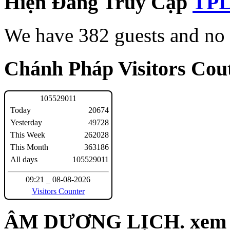
Hiện Đang Truy Cập
We have 382 guests and no
Chánh Pháp Visitors Cout
1
0
5
5
2
9
0
1
1
Today
20674
Yesterday
49728
This Week
262028
This Month
363186
All days
105529011
09:21 _ 08-08-2026
Visitors Counter
ÂM DƯƠNG LỊCH. xem n