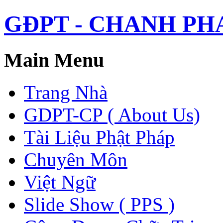
GĐPT - CHANH PHAP 
Main Menu
Trang Nhà
GDPT-CP ( About Us)
Tài Liệu Phật Pháp
Chuyên Môn
Việt Ngữ
Slide Show ( PPS )