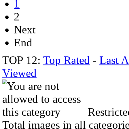
1
2
Next
End
TOP 12:
Top Rated
-
Last 
Viewed
Restricte
Total images in all categori