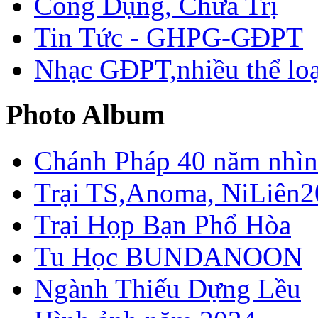
Công Dụng, Chữa Trị
Tin Tức - GHPG-GĐPT
Nhạc GĐPT,nhiều thể loạ
Photo Album
Chánh Pháp 40 năm nhìn 
Trại TS,Anoma, NiLiên2
Trại Họp Bạn Phổ Hòa
Tu Học BUNDANOON
Ngành Thiếu Dựng Lều