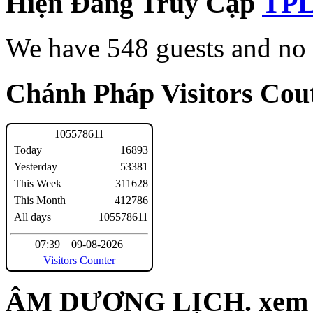
Hiện Đang Truy Cập
We have 548 guests and no
Chánh Pháp Visitors Cout
1
0
5
5
7
8
6
1
1
Today
16893
Yesterday
53381
This Week
311628
This Month
412786
All days
105578611
07:39 _ 09-08-2026
Visitors Counter
ÂM DƯƠNG LỊCH. xem n