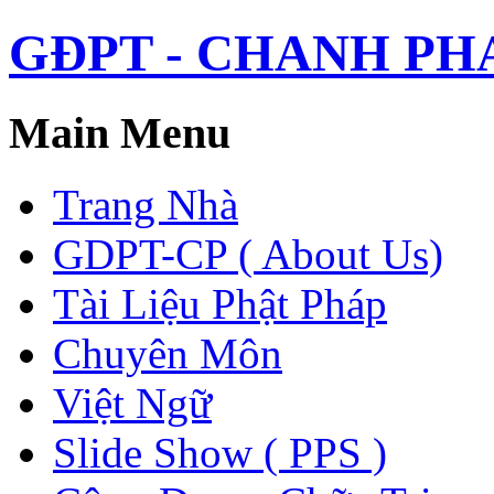
GĐPT - CHANH PHAP 
Main Menu
Trang Nhà
GDPT-CP ( About Us)
Tài Liệu Phật Pháp
Chuyên Môn
Việt Ngữ
Slide Show ( PPS )