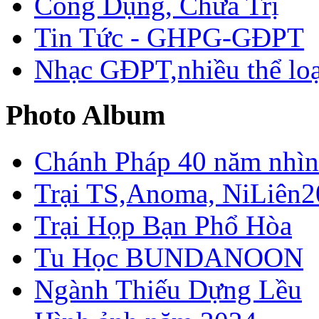
Công Dụng, Chữa Trị
Tin Tức - GHPG-GĐPT
Nhạc GĐPT,nhiều thể loạ
Photo Album
Chánh Pháp 40 năm nhìn 
Trại TS,Anoma, NiLiên2
Trại Họp Bạn Phổ Hòa
Tu Học BUNDANOON
Ngành Thiếu Dựng Lều