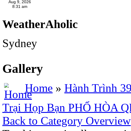
WeatherAholic
Sydney
Gallery
Home
»
Hành Trình 3
Trại Họp Bạn PHỔ HÒA 
Back to Category Overview