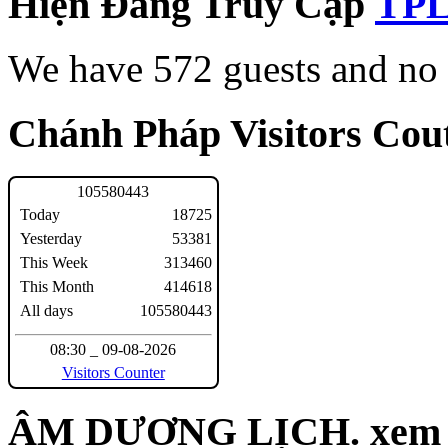
Hiện Đang Truy Cập
We have 572 guests and no
Chánh Pháp Visitors Cout
1
0
5
5
8
0
4
4
3
Today
18725
Yesterday
53381
This Week
313460
This Month
414618
All days
105580443
08:30 _ 09-08-2026
Visitors Counter
ÂM DƯƠNG LỊCH. xem n