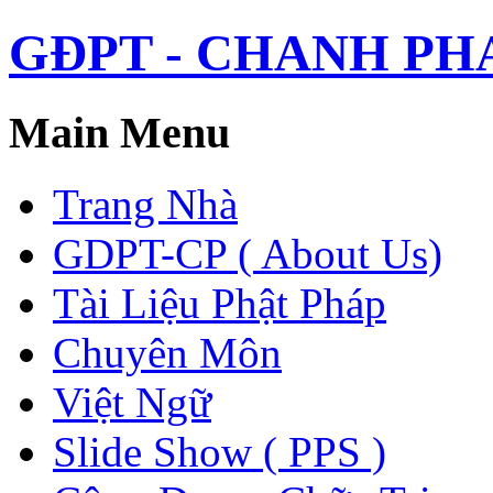
GĐPT - CHANH PHAP 
Main Menu
Trang Nhà
GDPT-CP ( About Us)
Tài Liệu Phật Pháp
Chuyên Môn
Việt Ngữ
Slide Show ( PPS )