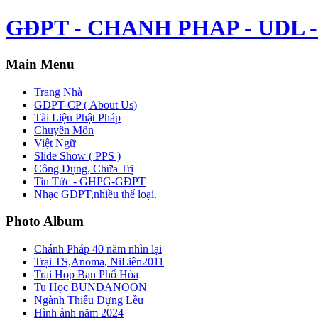
GĐPT - CHANH PHAP - UDL - 
Main Menu
Trang Nhà
GDPT-CP ( About Us)
Tài Liệu Phật Pháp
Chuyên Môn
Việt Ngữ
Slide Show ( PPS )
Công Dụng, Chữa Trị
Tin Tức - GHPG-GĐPT
Nhạc GĐPT,nhiều thể loại.
Photo Album
Chánh Pháp 40 năm nhìn lại
Trại TS,Anoma, NiLiên2011
Trại Họp Bạn Phổ Hòa
Tu Học BUNDANOON
Ngành Thiếu Dựng Lều
Hình ảnh năm 2024