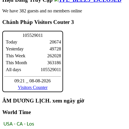
We have 382 guests and no members online
Chánh Pháp Visitors Couter 3
1
0
5
5
2
9
0
1
1
Today
20674
Yesterday
49728
This Week
262028
This Month
363186
All days
105529011
09:21 _ 08-08-2026
Visitors Counter
ÂM DƯƠNG LỊCH. xem ngày giờ
World Time
USA - CA - Los