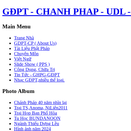
GĐPT - CHANH PHAP - UDL - 
Main Menu
Trang Nhà
GDPT-CP ( About Us)
Tài Liệu Phật Pháp
Chuyên Môn
Việt Ngữ
Slide Show ( PPS )
Công Dụng, Chữa Trị
Tin Tức - GHPG-GĐPT
Nhạc GĐPT,nhiều thể loại.
Photo Album
Chánh Pháp 40 năm nhìn lại
Trại TS,Anoma, NiLiên2011
Trại Họp Bạn Phổ Hòa
Tu Học BUNDANOON
Ngành Thiếu Dựng Lều
Hình ảnh năm 2024