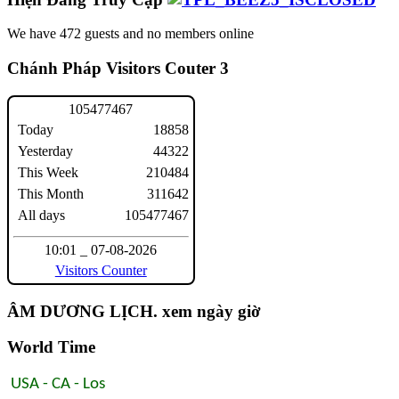
We have 472 guests and no members online
Chánh Pháp Visitors Couter 3
1
0
5
4
7
7
4
6
7
Today
18858
Yesterday
44322
This Week
210484
This Month
311642
All days
105477467
10:01 _ 07-08-2026
Visitors Counter
ÂM DƯƠNG LỊCH. xem ngày giờ
World Time
USA - CA - Los