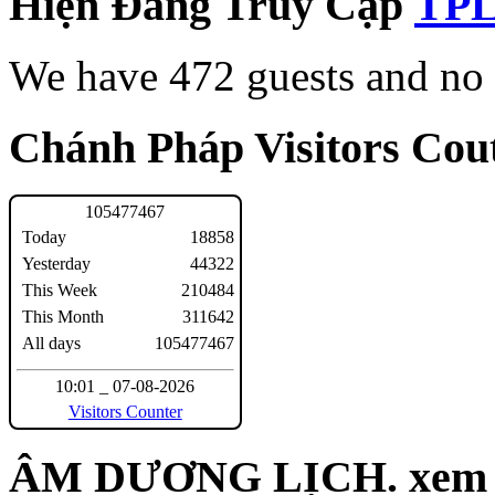
Hiện Đang Truy Cập
We have 472 guests and no
Chánh Pháp Visitors Cout
1
0
5
4
7
7
4
6
7
Today
18858
Yesterday
44322
This Week
210484
This Month
311642
All days
105477467
10:01 _ 07-08-2026
Visitors Counter
ÂM DƯƠNG LỊCH. xem n