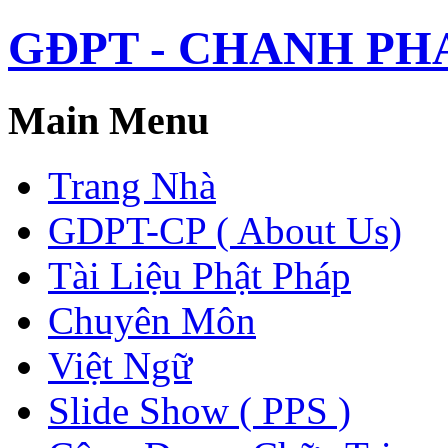
GĐPT - CHANH PHAP 
Main Menu
Trang Nhà
GDPT-CP ( About Us)
Tài Liệu Phật Pháp
Chuyên Môn
Việt Ngữ
Slide Show ( PPS )