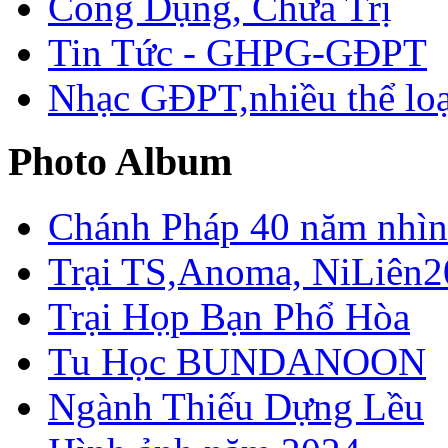
Công Dụng, Chữa Trị
Tin Tức - GHPG-GĐPT
Nhạc GĐPT,nhiều thể loạ
Photo Album
Chánh Pháp 40 năm nhìn 
Trại TS,Anoma, NiLiên2
Trại Họp Bạn Phổ Hòa
Tu Học BUNDANOON
Ngành Thiếu Dựng Lều