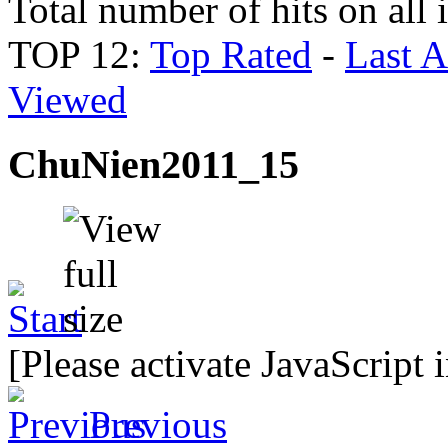
Total number of hits on all
TOP 12:
Top Rated
-
Last 
Viewed
ChuNien2011_15
[Please activate JavaScript 
Previous