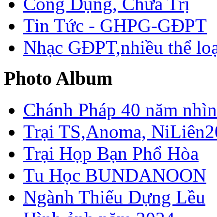
Công Dụng, Chữa Trị
Tin Tức - GHPG-GĐPT
Nhạc GĐPT,nhiều thể loạ
Photo Album
Chánh Pháp 40 năm nhìn 
Trại TS,Anoma, NiLiên2
Trại Họp Bạn Phổ Hòa
Tu Học BUNDANOON
Ngành Thiếu Dựng Lều