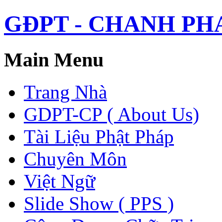
GĐPT - CHANH PHAP 
Main Menu
Trang Nhà
GDPT-CP ( About Us)
Tài Liệu Phật Pháp
Chuyên Môn
Việt Ngữ
Slide Show ( PPS )