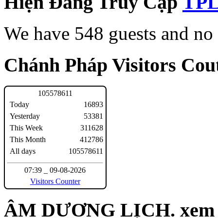
Hiện Đang Truy Cập
We have 548 guests and no
Chánh Pháp Visitors Cout
1
0
5
5
7
8
6
1
1
Today
16893
Yesterday
53381
This Week
311628
This Month
412786
All days
105578611
07:39 _ 09-08-2026
Visitors Counter
ÂM DƯƠNG LỊCH. xem n