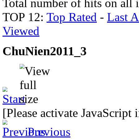
Total number of hits on all
TOP 12:
Top Rated
-
Last 
Viewed
ChuNien2011_3
[Please activate JavaScript 
Previous