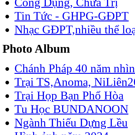
Công Dụng, Chữa Trị
Tin Tức - GHPG-GĐPT
Nhạc GĐPT,nhiều thể loạ
Photo Album
Chánh Pháp 40 năm nhìn 
Trại TS,Anoma, NiLiên2
Trại Họp Bạn Phổ Hòa
Tu Học BUNDANOON
Ngành Thiếu Dựng Lều