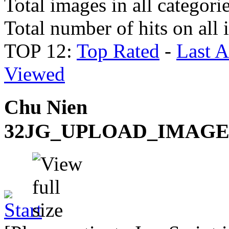
Total images in all categori
Total number of hits on all
TOP 12:
Top Rated
-
Last 
Viewed
Chu Nien
32JG_UPLOAD_IMAG