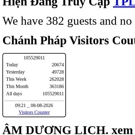
Hiện Đang Truy Cập
We have 382 guests and no
Chánh Pháp Visitors Cout
1
0
5
5
2
9
0
1
1
Today
20674
Yesterday
49728
This Week
262028
This Month
363186
All days
105529011
09:21 _ 08-08-2026
Visitors Counter
ÂM DƯƠNG LỊCH. xem n