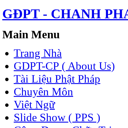
GĐPT - CHANH PHAP 
Main Menu
Trang Nhà
GDPT-CP ( About Us)
Tài Liệu Phật Pháp
Chuyên Môn
Việt Ngữ
Slide Show ( PPS )