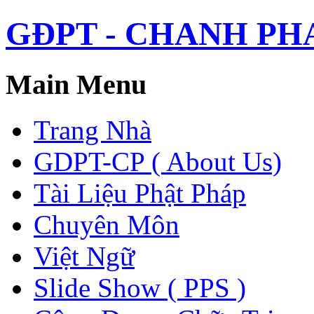
GĐPT - CHANH PHAP 
Main Menu
Trang Nhà
GDPT-CP ( About Us)
Tài Liệu Phật Pháp
Chuyên Môn
Việt Ngữ
Slide Show ( PPS )