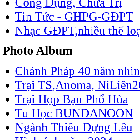
Công Dụng, Chữa Trị
Tin Tức - GHPG-GĐPT
Nhạc GĐPT,nhiều thể loạ
Photo Album
Chánh Pháp 40 năm nhìn 
Trại TS,Anoma, NiLiên2
Trại Họp Bạn Phổ Hòa
Tu Học BUNDANOON
Ngành Thiếu Dựng Lều