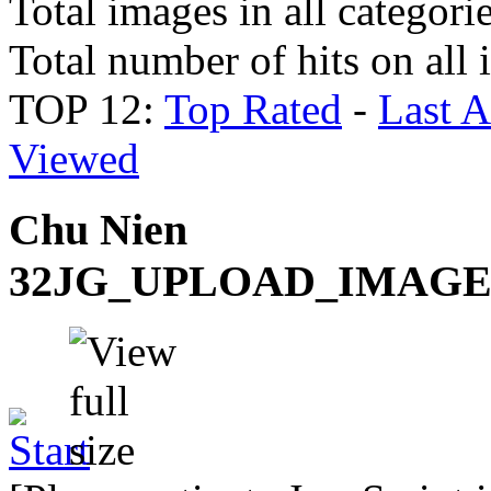
Total images in all categori
Total number of hits on all
TOP 12:
Top Rated
-
Last 
Viewed
Chu Nien
32JG_UPLOAD_IMAG