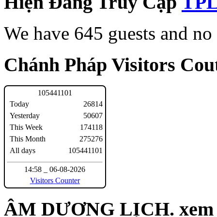
Hiện Đang Truy Cập
We have 645 guests and no
Chánh Pháp Visitors Cout
1
0
5
4
4
1
1
0
1
Today
26814
Yesterday
50607
This Week
174118
This Month
275276
All days
105441101
14:58 _ 06-08-2026
Visitors Counter
ÂM DƯƠNG LỊCH. xem n