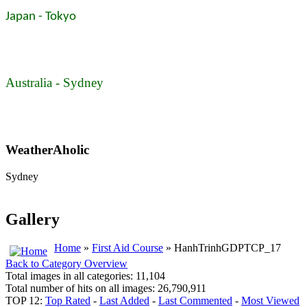
Japan - Tokyo
Australia - Sydney
WeatherAholic
Sydney
Gallery
Home
»
First Aid Course
» HanhTrinhGDPTCP_17
Back to Category Overview
Total images in all categories: 11,104
Total number of hits on all images: 26,790,911
TOP 12:
Top Rated
-
Last Added
-
Last Commented
-
Most Viewed