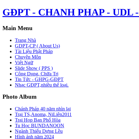
GĐPT - CHANH PHAP - UDL - 
Main Menu
Trang Nhà
GDPT-CP ( About Us)
Tài Liệu Phật Pháp
Chuyên Môn
Việt Ngữ
Slide Show ( PPS )
Công Dụng, Chữa Trị
Tin Tức - GHPG-GĐPT
Nhạc GĐPT,nhiều thể loại.
Photo Album
Chánh Pháp 40 năm nhìn lại
Trại TS,Anoma, NiLiên2011
Trại Họp Bạn Phổ Hòa
Tu Học BUNDANOON
Ngành Thiếu Dựng Lều
Hình ảnh năm 2024