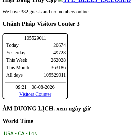
We have 382 guests and no members online
Chánh Pháp Visitors Couter 3
1
0
5
5
2
9
0
1
1
Today
20674
Yesterday
49728
This Week
262028
This Month
363186
All days
105529011
09:21 _ 08-08-2026
Visitors Counter
ÂM DƯƠNG LỊCH. xem ngày giờ
World Time
USA - CA - Los