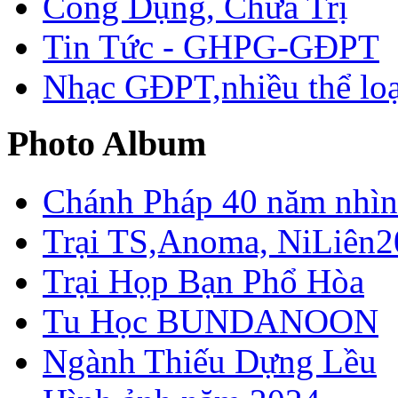
Công Dụng, Chữa Trị
Tin Tức - GHPG-GĐPT
Nhạc GĐPT,nhiều thể loạ
Photo Album
Chánh Pháp 40 năm nhìn 
Trại TS,Anoma, NiLiên2
Trại Họp Bạn Phổ Hòa
Tu Học BUNDANOON
Ngành Thiếu Dựng Lều