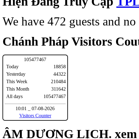
Hiện Đang Truy Cập
We have 472 guests and no
Chánh Pháp Visitors Cout
1
0
5
4
7
7
4
6
7
Today
18858
Yesterday
44322
This Week
210484
This Month
311642
All days
105477467
10:01 _ 07-08-2026
Visitors Counter
ÂM DƯƠNG LỊCH. xem n