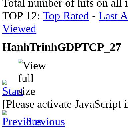
Total number of hits on all
TOP 12:
Top Rated
-
Last 
Viewed
HanhTrinhGDPTCP_27
[Please activate JavaScript 
Previous