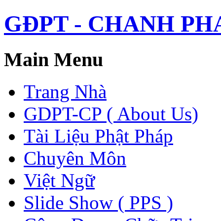
GĐPT - CHANH PHAP 
Main Menu
Trang Nhà
GDPT-CP ( About Us)
Tài Liệu Phật Pháp
Chuyên Môn
Việt Ngữ
Slide Show ( PPS )