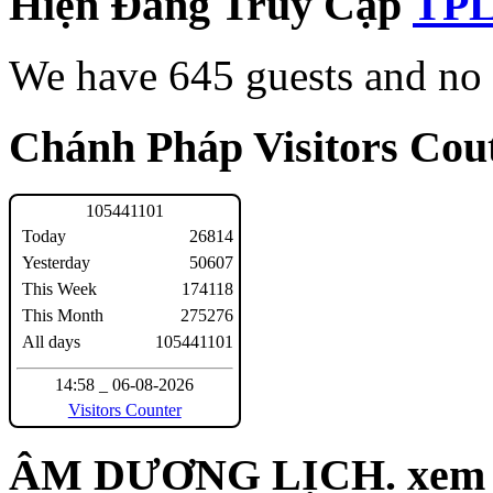
Hiện Đang Truy Cập
We have 645 guests and no
Chánh Pháp Visitors Cout
1
0
5
4
4
1
1
0
1
Today
26814
Yesterday
50607
This Week
174118
This Month
275276
All days
105441101
14:58 _ 06-08-2026
Visitors Counter
ÂM DƯƠNG LỊCH. xem n