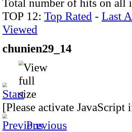
Total number of hits on all
TOP 12:
Top Rated
-
Last 
Viewed
chunien29_14
[Please activate JavaScript 
Previous