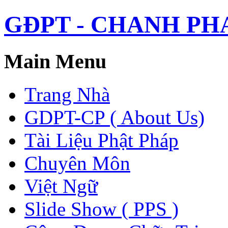
GĐPT - CHANH PHAP 
Main Menu
Trang Nhà
GDPT-CP ( About Us)
Tài Liệu Phật Pháp
Chuyên Môn
Việt Ngữ
Slide Show ( PPS )