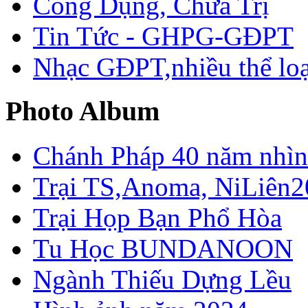
Công Dụng, Chữa Trị
Tin Tức - GHPG-GĐPT
Nhạc GĐPT,nhiều thể loạ
Photo Album
Chánh Pháp 40 năm nhìn 
Trại TS,Anoma, NiLiên2
Trại Họp Bạn Phổ Hòa
Tu Học BUNDANOON
Ngành Thiếu Dựng Lều