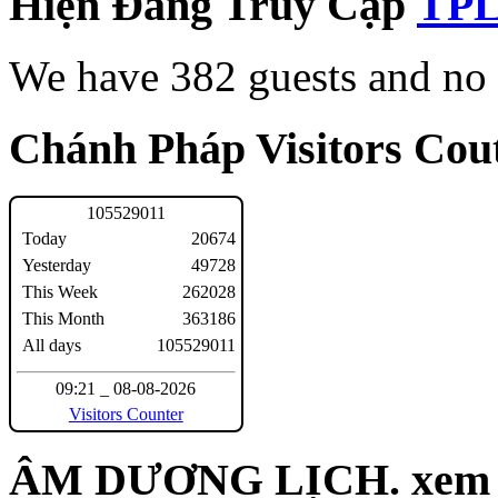
Hiện Đang Truy Cập
We have 382 guests and no
Chánh Pháp Visitors Cout
1
0
5
5
2
9
0
1
1
Today
20674
Yesterday
49728
This Week
262028
This Month
363186
All days
105529011
09:21 _ 08-08-2026
Visitors Counter
ÂM DƯƠNG LỊCH. xem n