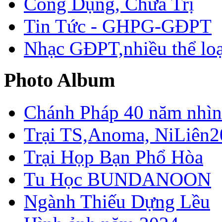
Công Dụng, Chữa Trị
Tin Tức - GHPG-GĐPT
Nhạc GĐPT,nhiều thể loạ
Photo Album
Chánh Pháp 40 năm nhìn 
Trại TS,Anoma, NiLiên2
Trại Họp Bạn Phổ Hòa
Tu Học BUNDANOON
Ngành Thiếu Dựng Lều