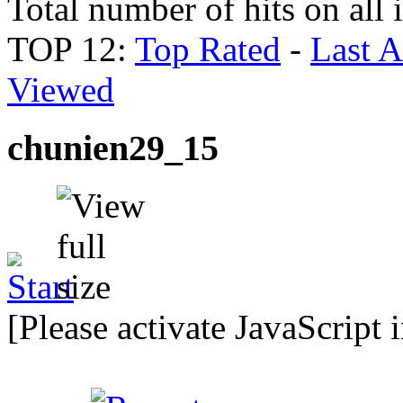
Total number of hits on all
TOP 12:
Top Rated
-
Last 
Viewed
chunien29_15
[Please activate JavaScript 