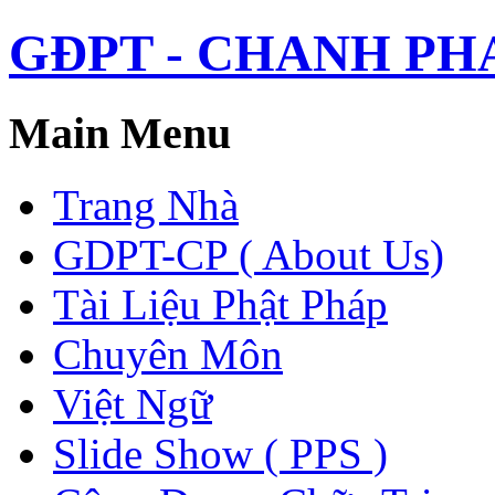
GĐPT - CHANH PHAP 
Main Menu
Trang Nhà
GDPT-CP ( About Us)
Tài Liệu Phật Pháp
Chuyên Môn
Việt Ngữ
Slide Show ( PPS )