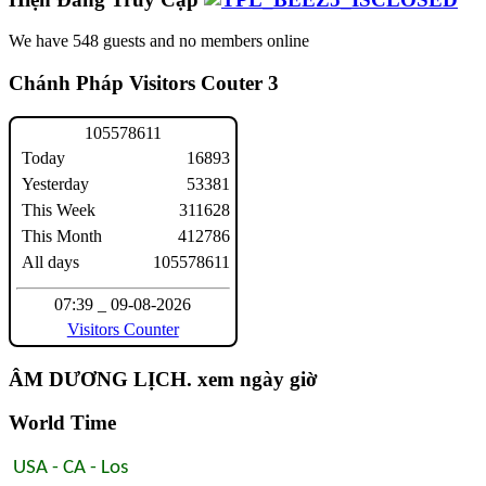
We have 548 guests and no members online
Chánh Pháp Visitors Couter 3
1
0
5
5
7
8
6
1
1
Today
16893
Yesterday
53381
This Week
311628
This Month
412786
All days
105578611
07:39 _ 09-08-2026
Visitors Counter
ÂM DƯƠNG LỊCH. xem ngày giờ
World Time
USA - CA - Los