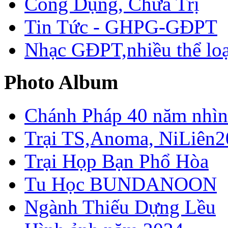
Công Dụng, Chữa Trị
Tin Tức - GHPG-GĐPT
Nhạc GĐPT,nhiều thể loạ
Photo Album
Chánh Pháp 40 năm nhìn 
Trại TS,Anoma, NiLiên2
Trại Họp Bạn Phổ Hòa
Tu Học BUNDANOON
Ngành Thiếu Dựng Lều