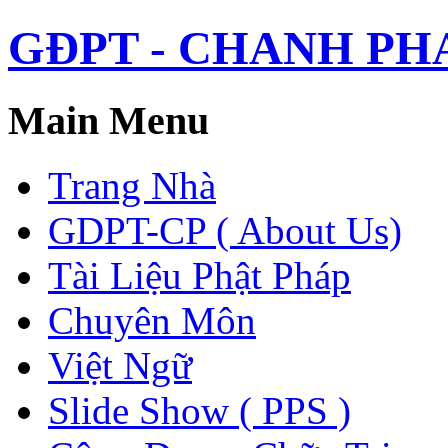
GĐPT - CHANH PHAP 
Main Menu
Trang Nhà
GDPT-CP ( About Us)
Tài Liệu Phật Pháp
Chuyên Môn
Việt Ngữ
Slide Show ( PPS )