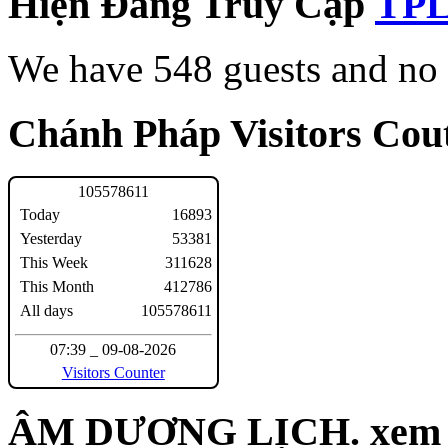
Hiện Đang Truy Cập
We have 548 guests and no
Chánh Pháp Visitors Cout
1
0
5
5
7
8
6
1
1
Today
16893
Yesterday
53381
This Week
311628
This Month
412786
All days
105578611
07:39 _ 09-08-2026
Visitors Counter
ÂM DƯƠNG LỊCH. xem n