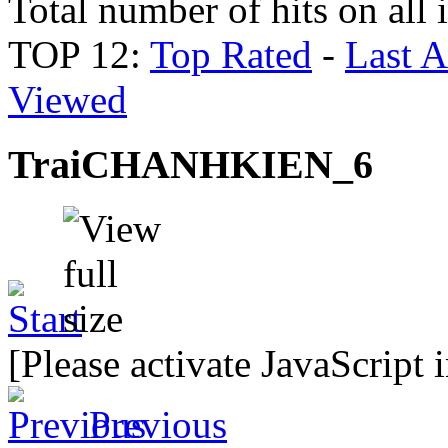
Total number of hits on all
TOP 12:
Top Rated
-
Last 
Viewed
TraiCHANHKIEN_6
[Please activate JavaScript 
Previous