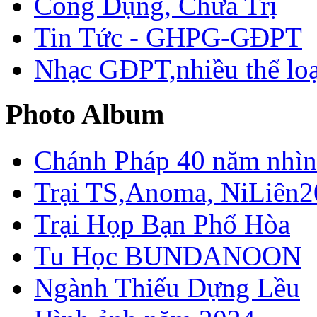
Công Dụng, Chữa Trị
Tin Tức - GHPG-GĐPT
Nhạc GĐPT,nhiều thể loạ
Photo Album
Chánh Pháp 40 năm nhìn 
Trại TS,Anoma, NiLiên2
Trại Họp Bạn Phổ Hòa
Tu Học BUNDANOON
Ngành Thiếu Dựng Lều