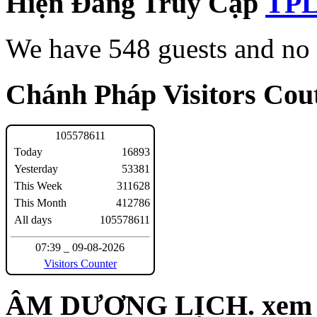
Hiện Đang Truy Cập
We have 548 guests and no
Chánh Pháp Visitors Cout
1
0
5
5
7
8
6
1
1
Today
16893
Yesterday
53381
This Week
311628
This Month
412786
All days
105578611
07:39 _ 09-08-2026
Visitors Counter
ÂM DƯƠNG LỊCH. xem n