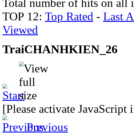
Total number of hits on all
TOP 12:
Top Rated
-
Last 
Viewed
TraiCHANHKIEN_26
[Please activate JavaScript 
Previous