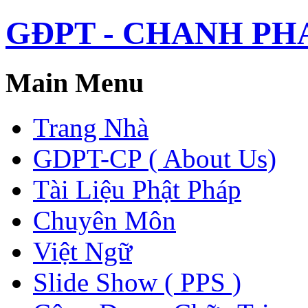
GĐPT - CHANH PHAP 
Main Menu
Trang Nhà
GDPT-CP ( About Us)
Tài Liệu Phật Pháp
Chuyên Môn
Việt Ngữ
Slide Show ( PPS )