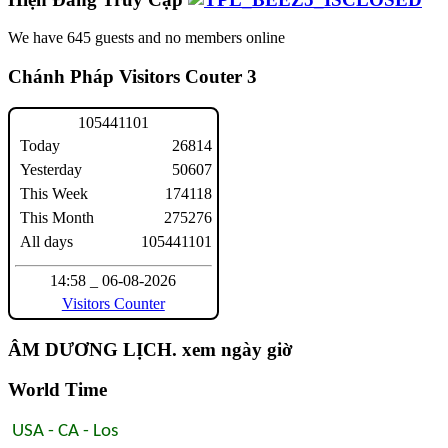
We have 645 guests and no members online
Chánh Pháp Visitors Couter 3
1
0
5
4
4
1
1
0
1
Today
26814
Yesterday
50607
This Week
174118
This Month
275276
All days
105441101
14:58 _ 06-08-2026
Visitors Counter
ÂM DƯƠNG LỊCH. xem ngày giờ
World Time
USA - CA - Los