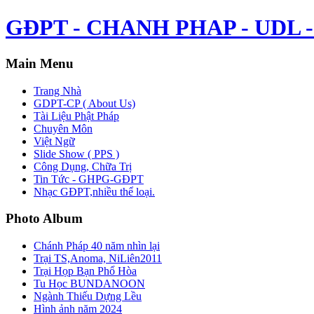
GĐPT - CHANH PHAP - UDL - 
Main Menu
Trang Nhà
GDPT-CP ( About Us)
Tài Liệu Phật Pháp
Chuyên Môn
Việt Ngữ
Slide Show ( PPS )
Công Dụng, Chữa Trị
Tin Tức - GHPG-GĐPT
Nhạc GĐPT,nhiều thể loại.
Photo Album
Chánh Pháp 40 năm nhìn lại
Trại TS,Anoma, NiLiên2011
Trại Họp Bạn Phổ Hòa
Tu Học BUNDANOON
Ngành Thiếu Dựng Lều
Hình ảnh năm 2024