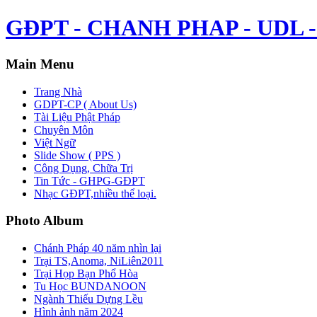
GĐPT - CHANH PHAP - UDL - 
Main Menu
Trang Nhà
GDPT-CP ( About Us)
Tài Liệu Phật Pháp
Chuyên Môn
Việt Ngữ
Slide Show ( PPS )
Công Dụng, Chữa Trị
Tin Tức - GHPG-GĐPT
Nhạc GĐPT,nhiều thể loại.
Photo Album
Chánh Pháp 40 năm nhìn lại
Trại TS,Anoma, NiLiên2011
Trại Họp Bạn Phổ Hòa
Tu Học BUNDANOON
Ngành Thiếu Dựng Lều
Hình ảnh năm 2024