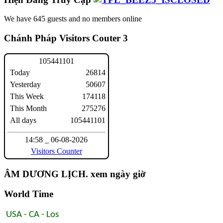
We have 645 guests and no members online
Chánh Pháp Visitors Couter 3
1
0
5
4
4
1
1
0
1
Today
26814
Yesterday
50607
This Week
174118
This Month
275276
All days
105441101
14:58 _ 06-08-2026
Visitors Counter
ÂM DƯƠNG LỊCH. xem ngày giờ
World Time
USA - CA - Los