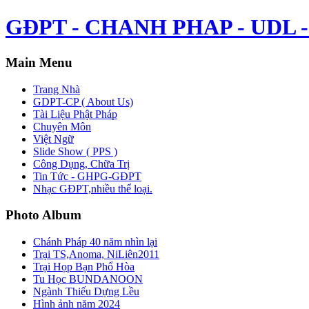
GĐPT - CHANH PHAP - UDL - 
Main Menu
Trang Nhà
GDPT-CP ( About Us)
Tài Liệu Phật Pháp
Chuyên Môn
Việt Ngữ
Slide Show ( PPS )
Công Dụng, Chữa Trị
Tin Tức - GHPG-GĐPT
Nhạc GĐPT,nhiều thể loại.
Photo Album
Chánh Pháp 40 năm nhìn lại
Trại TS,Anoma, NiLiên2011
Trại Họp Bạn Phổ Hòa
Tu Học BUNDANOON
Ngành Thiếu Dựng Lều
Hình ảnh năm 2024