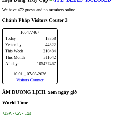
We have 472 guests and no members online
Chánh Pháp Visitors Couter 3
1
0
5
4
7
7
4
6
7
Today
18858
Yesterday
44322
This Week
210484
This Month
311642
All days
105477467
10:01 _ 07-08-2026
Visitors Counter
ÂM DƯƠNG LỊCH. xem ngày giờ
World Time
USA - CA - Los