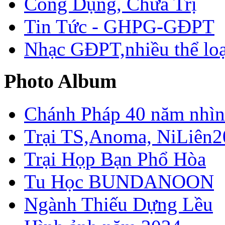
Công Dụng, Chữa Trị
Tin Tức - GHPG-GĐPT
Nhạc GĐPT,nhiều thể loạ
Photo Album
Chánh Pháp 40 năm nhìn 
Trại TS,Anoma, NiLiên2
Trại Họp Bạn Phổ Hòa
Tu Học BUNDANOON
Ngành Thiếu Dựng Lều