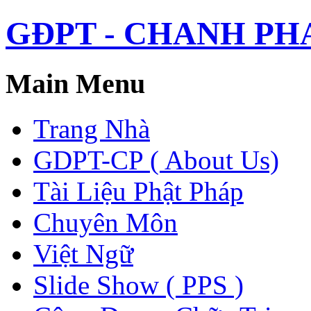
GĐPT - CHANH PHAP 
Main Menu
Trang Nhà
GDPT-CP ( About Us)
Tài Liệu Phật Pháp
Chuyên Môn
Việt Ngữ
Slide Show ( PPS )