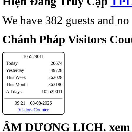
Hiện Đang Truy Cập
We have 382 guests and no
Chánh Pháp Visitors Cout
1
0
5
5
2
9
0
1
1
Today
20674
Yesterday
49728
This Week
262028
This Month
363186
All days
105529011
09:21 _ 08-08-2026
Visitors Counter
ÂM DƯƠNG LỊCH. xem n