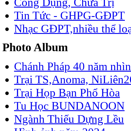
Công Dụng, Chữa Trị
Tin Tức - GHPG-GĐPT
Nhạc GĐPT,nhiều thể loạ
Photo Album
Chánh Pháp 40 năm nhìn 
Trại TS,Anoma, NiLiên2
Trại Họp Bạn Phổ Hòa
Tu Học BUNDANOON
Ngành Thiếu Dựng Lều