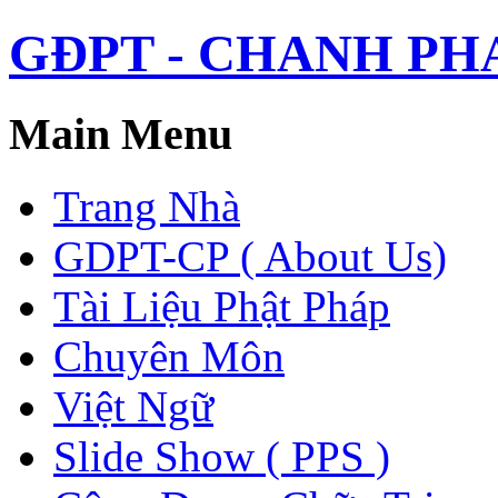
GĐPT - CHANH PHAP 
Main Menu
Trang Nhà
GDPT-CP ( About Us)
Tài Liệu Phật Pháp
Chuyên Môn
Việt Ngữ
Slide Show ( PPS )