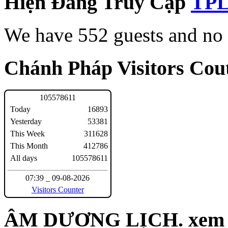
Hiện Đang Truy Cập
We have 552 guests and no
Chánh Pháp Visitors Cout
1
0
5
5
7
8
6
1
1
Today
16893
Yesterday
53381
This Week
311628
This Month
412786
All days
105578611
07:39 _ 09-08-2026
Visitors Counter
ÂM DƯƠNG LỊCH. xem n