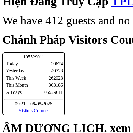
Hiện Đang Truy Cập
We have 412 guests and no
Chánh Pháp Visitors Cout
1
0
5
5
2
9
0
1
1
Today
20674
Yesterday
49728
This Week
262028
This Month
363186
All days
105529011
09:21 _ 08-08-2026
Visitors Counter
ÂM DƯƠNG LỊCH. xem n