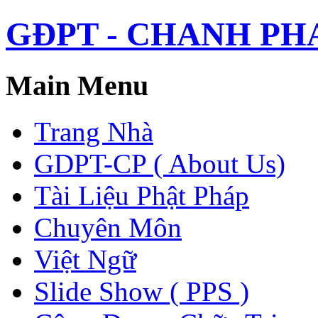
GĐPT - CHANH PHAP 
Main Menu
Trang Nhà
GDPT-CP ( About Us)
Tài Liệu Phật Pháp
Chuyên Môn
Việt Ngữ
Slide Show ( PPS )