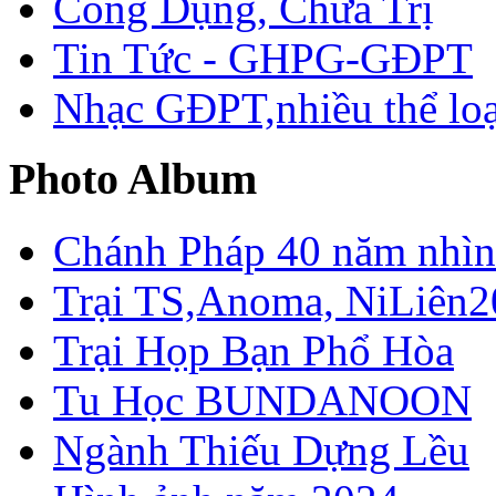
Công Dụng, Chữa Trị
Tin Tức - GHPG-GĐPT
Nhạc GĐPT,nhiều thể loạ
Photo Album
Chánh Pháp 40 năm nhìn 
Trại TS,Anoma, NiLiên2
Trại Họp Bạn Phổ Hòa
Tu Học BUNDANOON
Ngành Thiếu Dựng Lều