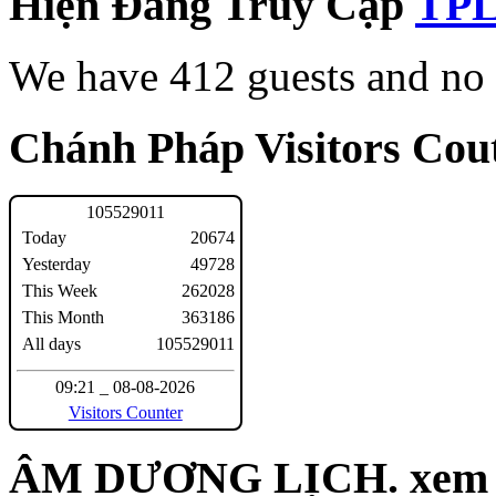
Hiện Đang Truy Cập
We have 412 guests and no
Chánh Pháp Visitors Cout
1
0
5
5
2
9
0
1
1
Today
20674
Yesterday
49728
This Week
262028
This Month
363186
All days
105529011
09:21 _ 08-08-2026
Visitors Counter
ÂM DƯƠNG LỊCH. xem n