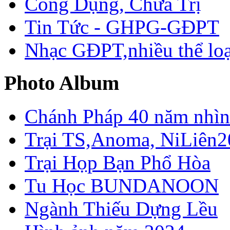
Công Dụng, Chữa Trị
Tin Tức - GHPG-GĐPT
Nhạc GĐPT,nhiều thể loạ
Photo Album
Chánh Pháp 40 năm nhìn 
Trại TS,Anoma, NiLiên2
Trại Họp Bạn Phổ Hòa
Tu Học BUNDANOON
Ngành Thiếu Dựng Lều