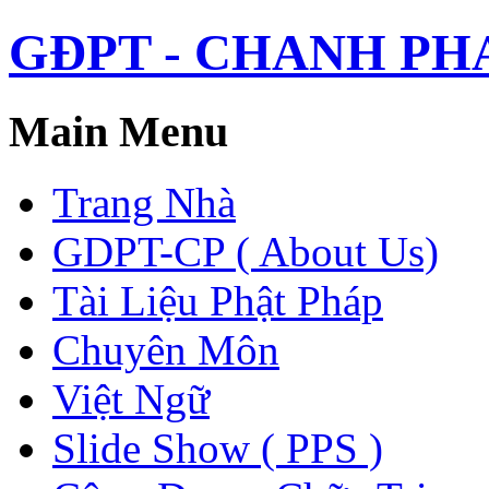
GĐPT - CHANH PHAP 
Main Menu
Trang Nhà
GDPT-CP ( About Us)
Tài Liệu Phật Pháp
Chuyên Môn
Việt Ngữ
Slide Show ( PPS )