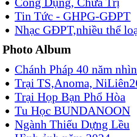
Công Dụng, Chữa Trị
Tin Tức - GHPG-GĐPT
Nhạc GĐPT,nhiều thể loạ
Photo Album
Chánh Pháp 40 năm nhìn 
Trại TS,Anoma, NiLiên2
Trại Họp Bạn Phổ Hòa
Tu Học BUNDANOON
Ngành Thiếu Dựng Lều