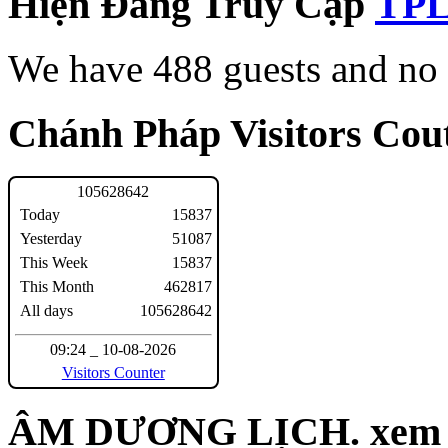
Hiện Đang Truy Cập
We have 488 guests and no
Chánh Pháp Visitors Cout
1
0
5
6
2
8
6
4
2
Today
15837
Yesterday
51087
This Week
15837
This Month
462817
All days
105628642
09:24 _ 10-08-2026
Visitors Counter
ÂM DƯƠNG LỊCH. xem n