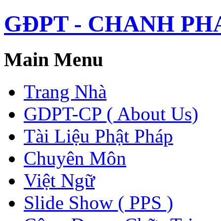
GĐPT - CHANH PHAP 
Main Menu
Trang Nhà
GDPT-CP ( About Us)
Tài Liệu Phật Pháp
Chuyên Môn
Việt Ngữ
Slide Show ( PPS )