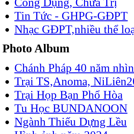
Công Dụng, Chữa Trị
Tin Tức - GHPG-GĐPT
Nhạc GĐPT,nhiều thể loạ
Photo Album
Chánh Pháp 40 năm nhìn 
Trại TS,Anoma, NiLiên2
Trại Họp Bạn Phổ Hòa
Tu Học BUNDANOON
Ngành Thiếu Dựng Lều