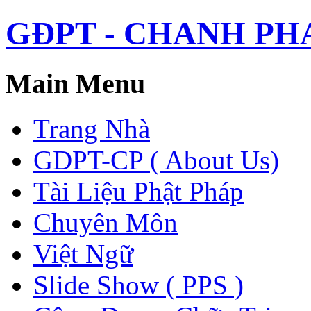
GĐPT - CHANH PHAP 
Main Menu
Trang Nhà
GDPT-CP ( About Us)
Tài Liệu Phật Pháp
Chuyên Môn
Việt Ngữ
Slide Show ( PPS )