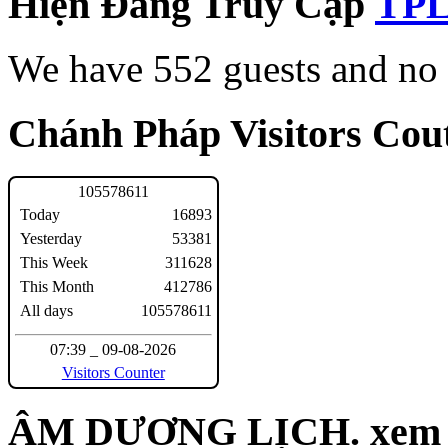
Hiện Đang Truy Cập
We have 552 guests and no
Chánh Pháp Visitors Cout
1
0
5
5
7
8
6
1
1
Today
16893
Yesterday
53381
This Week
311628
This Month
412786
All days
105578611
07:39 _ 09-08-2026
Visitors Counter
ÂM DƯƠNG LỊCH. xem n