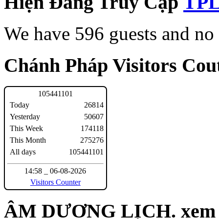
Hiện Đang Truy Cập
We have 596 guests and no
Chánh Pháp Visitors Cout
1
0
5
4
4
1
1
0
1
Today
26814
Yesterday
50607
This Week
174118
This Month
275276
All days
105441101
14:58 _ 06-08-2026
Visitors Counter
ÂM DƯƠNG LỊCH. xem n