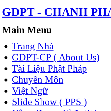
GĐPT - CHANH PHAP 
Main Menu
Trang Nhà
GDPT-CP ( About Us)
Tài Liệu Phật Pháp
Chuyên Môn
Việt Ngữ
Slide Show ( PPS )