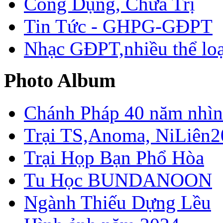
Công Dụng, Chữa Trị
Tin Tức - GHPG-GĐPT
Nhạc GĐPT,nhiều thể loạ
Photo Album
Chánh Pháp 40 năm nhìn 
Trại TS,Anoma, NiLiên2
Trại Họp Bạn Phổ Hòa
Tu Học BUNDANOON
Ngành Thiếu Dựng Lều