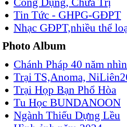
Công Dụng, Chữa Trị
Tin Tức - GHPG-GĐPT
Nhạc GĐPT,nhiều thể loạ
Photo Album
Chánh Pháp 40 năm nhìn 
Trại TS,Anoma, NiLiên2
Trại Họp Bạn Phổ Hòa
Tu Học BUNDANOON
Ngành Thiếu Dựng Lều