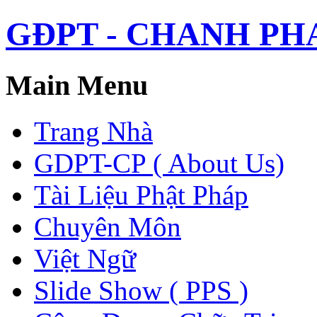
GĐPT - CHANH PHAP 
Main Menu
Trang Nhà
GDPT-CP ( About Us)
Tài Liệu Phật Pháp
Chuyên Môn
Việt Ngữ
Slide Show ( PPS )