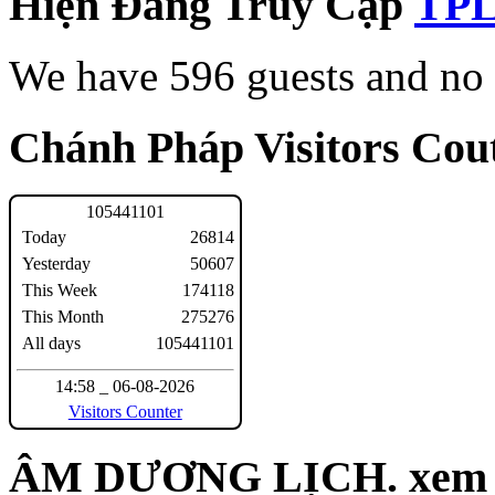
Hiện Đang Truy Cập
We have 596 guests and no
Chánh Pháp Visitors Cout
1
0
5
4
4
1
1
0
1
Today
26814
Yesterday
50607
This Week
174118
This Month
275276
All days
105441101
14:58 _ 06-08-2026
Visitors Counter
ÂM DƯƠNG LỊCH. xem n